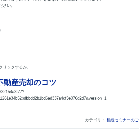
ださい。
」
クリックするか、
。
不動産売却のコツ
-c632154a3f77?
d1261e34b52bdbbdd2b1bd6ad337a4cf3e076d2d7&version=1
カテゴリ：
相続セミナーのご