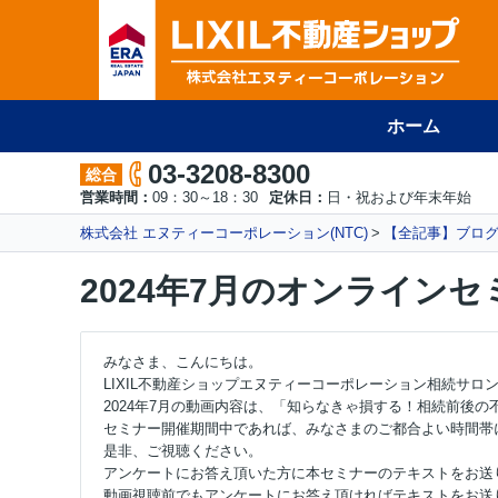
ホーム
03-3208-8300
総合
営業時間：
09：30～18：30
定休日：
日・祝および年末年始
株式会社 エヌティーコーポレーション(NTC)
【全記事】ブロ
2024年7月のオンライン
みなさま、こんにちは。
LIXIL不動産ショップエヌティーコーポレーション相続サロ
2024年7月の動画内容は、「知らなきゃ損する！相続前後
セミナー開催期間中であれば、みなさまのご都合よい時間帯
是非、ご視聴ください。
アンケートにお答え頂いた方に本セミナーのテキストをお送
動画視聴前でもアンケートにお答え頂ければテキストをお送