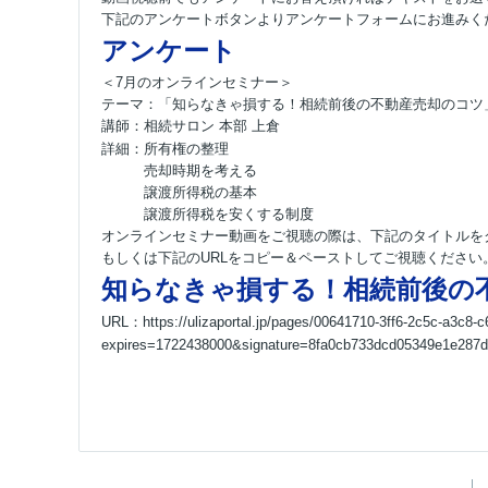
下記のアンケートボタンよりアンケートフォームにお進みく
アンケート
＜7月のオンラインセミナー＞
テーマ：「知らなきゃ損する！相続前後の不動産売却のコツ
講師：相続サロン 本部 上倉
詳細：
所有権の整理
売却時期を考える
譲渡所得税の基本
譲渡所得税を安くする制度
オンラインセミナー動画をご視聴の際は、下記のタイトルを
もしくは下記のURLをコピー＆ペーストしてご視聴ください
知らなきゃ損する！相続前後の
URL：
https://ulizaportal.jp/pages/00641710-3ff6-2c5c-a3c8
expires=1722438000&signature=8fa0cb733dcd05349e1e287