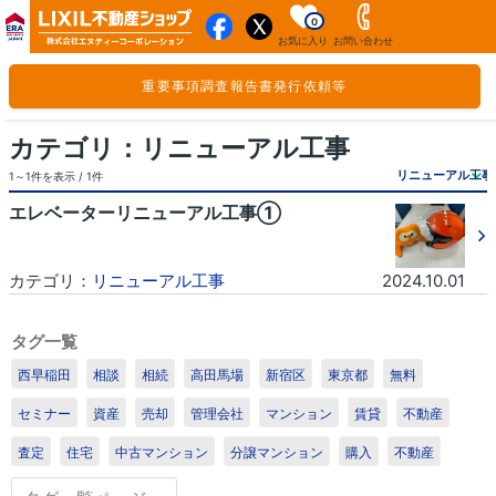
0
お気に入り
お問い合わせ
重要事項調査報告書発行依頼等
カテゴリ：リニューアル工事
1～1件を表示 / 1件
エレベーターリニューアル工事①
カテゴリ：
リニューアル工事
2024.10.01
1
/1
タグ一覧
西早稲田
相談
相続
高田馬場
新宿区
東京都
無料
セミナー
資産
売却
管理会社
マンション
賃貸
不動産
査定
住宅
中古マンション
分譲マンション
購入
不動産