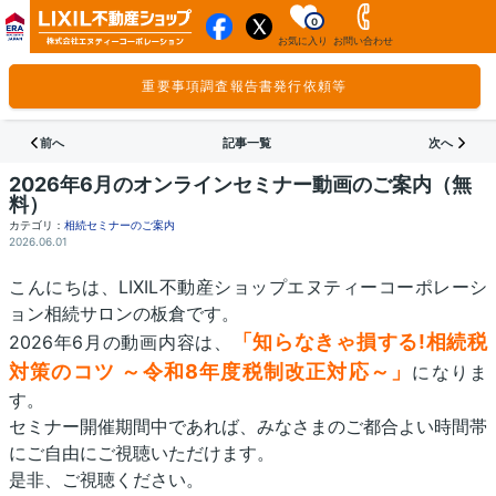
0
お気に入り
お問い合わせ
重要事項調査報告書発行依頼等
前へ
記事一覧
次へ
2026年6月のオンラインセミナー動画のご案内（無
料）
カテゴリ：
相続セミナーのご案内
2026.06.01
こんにちは、LIXIL不動産ショップエヌティーコーポレーシ
ョン相続サロンの板倉です。
「知らなきゃ損する!相続税
2026年6月の動画内容は、
対策のコツ ～令和8年度税制改正対応～」
になりま
す。
セミナー開催期間中であれば、みなさまのご都合よい時間帯
にご自由にご視聴いただけます。
是非、ご視聴ください。