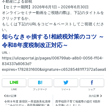
不動産による節税
【セミナー期間】2026年6月1日～2026年6月30日
オンラインセミナー動画をご視聴の際は、下記のタイトルを
クリックするか、
もしくは下記のURLをコピー＆ペーストしてご視聴くださ
い。
知らなきゃ損する!相続税対策のコツ ～
令和8年度税制改正対応～
URL：
https://ulizaportal.jp/pages/006799ab-a8b0-0056-ff04-
834337a8063d?
expires=1782831600&signature=c65285481ff7372a5aea
LINE
ブックマーク
ツイート
シェア
前の記事
次の記事
令和８年度 新宿区一斉道路美化清掃
西早稲田子育て地蔵尊の提灯 6箇所
「ごみゼロデー」高田馬場駅前に参
を交換いたしました