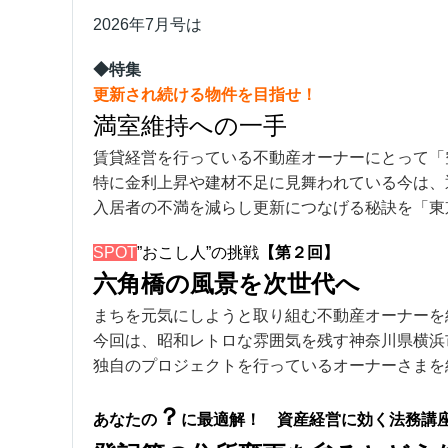
2026年7
月号は
◆特集
更新され続ける物件を目指せ！
満室維持への一手
賃貸経営を行っている不動産オーナーにとって「
特に金利上昇や建材不足に見舞われている今は、
入居者の不満を減らし更新につなげる秘訣を「東
SPOT
”おこし人”の挑戦
【第２
回】
六角橋の風景を次世代へ
まちを元気にしようと取り組む不動産オーナーを
今回は、昭和レトロな雰囲気を残す神奈川県横浜
独自のプロジェクトを行っているオーナーさまを
？
あなたの
に最適解！ 資産経営に効く法務講