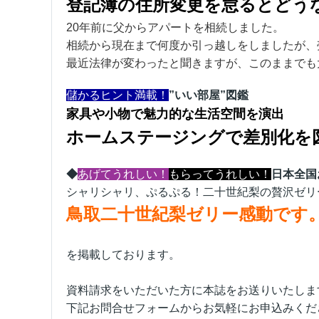
登記簿の住所変更を怠るとどう
20年前に父からアパートを相続しました。
相続から現在まで何度か引っ越しをしましたが、
最近法律が変わったと聞きますが、このままでも
儲かるヒント満載
！
”いい部屋”図鑑
家具や小物で魅力的な生活空間を演出
ホームステージングで差別化を
◆
あげてうれしい！
もらってうれしい！
日本全国
シャリシャリ、ぷるぷる！二十世紀梨の贅沢ゼリ
鳥取二十世紀梨ゼリー感動です。
を掲載しております。
資料請求をいただいた方に本誌をお送りいたしま
下記お問合せフォームからお気軽にお申込みくだ