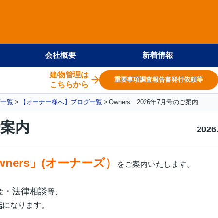
会社概要
新着情報
建物管理は
重要事項調査報告書発行依頼等
こちらから
グ一覧
【オーナー様へ】ブログ一覧
Owners 2026年7月号のご案内
ご案内
2026
wners」(オーナーズ）
をご案内いたします。
金・法律相談
等、
誌
になります。