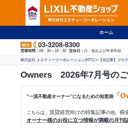
ホーム
03-3208-8300
総合
営業時間：
09：30～18：30
定休日：
日・祝および年末年始
株式会社 エヌティーコーポレーション(NTC)
【全記事】ブロ
Owners 2026年7月号の
「O
"一流不動産オーナー”になるための知恵袋
賃貸経営向けの特集記事
税
こちらは、
の他、
オーナー様のお役に立つ情報が満載の月刊