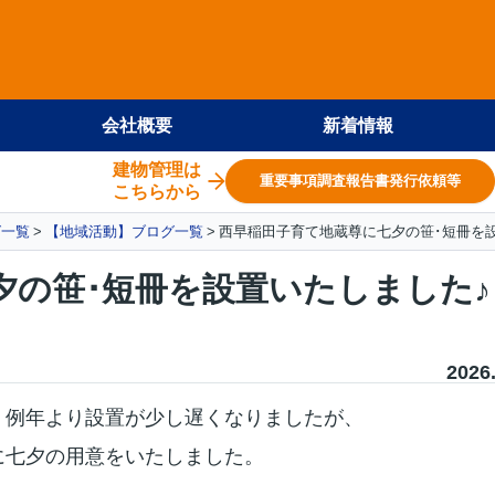
会社概要
新着情報
建物管理は
重要事項調査報告書発行依頼等
こちらから
グ一覧
【地域活動】ブログ一覧
西早稲田子育て地蔵尊に七夕の笹･短冊を
夕の笹･短冊を設置いたしました♪
2026
、
例年より設置が少し遅くなりましたが、
に七夕の用意をいたしました。