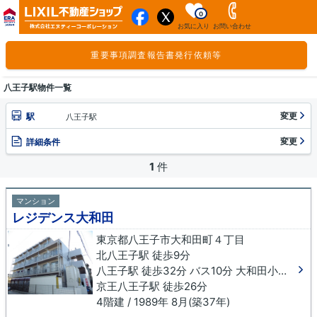
0
お気に入り
お問い合わせ
重要事項調査報告書発行依頼等
八王子駅物件一覧
変更
駅
八王子駅
変更
詳細条件
1
件
マンション
レジデンス大和田
東京都八王子市大和田町４丁目
北八王子駅 徒歩9分
八王子駅 徒歩32分 バス10分 大和田小学校下車 徒歩5分
京王八王子駅 徒歩26分
4階建 / 1989年 8月(築37年)