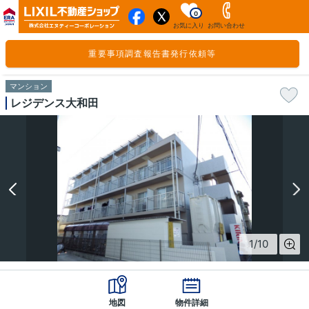
0
お気に入り
お問い合わせ
重要事項調査報告書発行依頼等
マンション
レジデンス大和田
1
/
10
地図
物件詳細