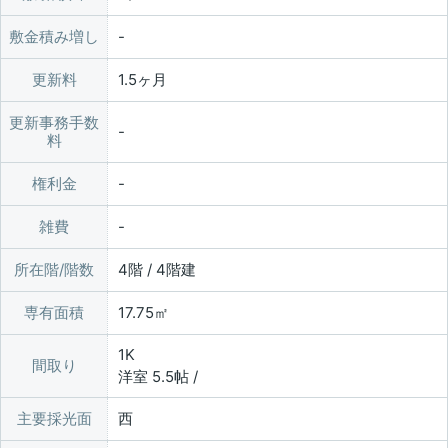
敷金積み増し
更新料
1.5ヶ月
更新事務手数
料
権利金
雑費
所在階/階数
4階 / 4階建
専有面積
17.75㎡
1K
間取り
洋室 5.5帖 /
主要採光面
西