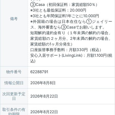
③Casa（初回保証料：家賃総額50％）
※3社とも最低保証料：20.000円
※3社とも年間保証料1年ごとに10.000円
備考
※外国籍の場合は日本在住なら①ジェイリー
ス、海外審査なら③Casaでお願いします。
短期解約違約金有り（１年未満の解約の場合、
家賃総額の２ヶ月分、2年未満の解約の場合、
家賃総額の1ヶ月分発生）
口座振替事務手数料：月額330円（税込）
安心入居サポート(LivingLink)：月額1.100円(税
込)
物件番号
62288791
情報公開日
2026年8月8日
次回更新予定
2026年8月22日
日
取引条件の有
2026年8月22日
効期限