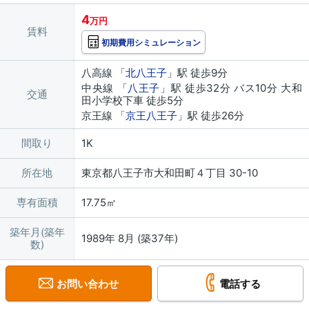
4
万円
賃料
初期費用シミュレーション
八高線 「
北八王子
」駅 徒歩9分
中央線 「
八王子
」駅 徒歩32分 バス10分 大和
交通
田小学校下車 徒歩5分
京王線 「
京王八王子
」駅 徒歩26分
間取り
1K
所在地
東京都八王子市大和田町４丁目 30-10
専有面積
17.75㎡
築年月(築年
1989年 8月 (築37年)
数)
お問い合わせ
電話する