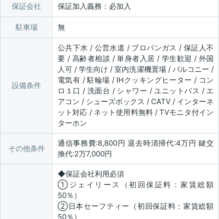
保証会社
保証加入義務：必加入
駐車場
無
公共下水 / 公営水道 / プロパンガス / 保証人不
要 / 高齢者相談 / 単身者入居 / 学生歓迎 / 外国
人可 / 学生向け / 室内洗濯機置場 / バルコニー /
電気有 / 駐輪場 / IHクッキングヒーター / コン
設備条件
ロ１口 / 洗面台 / シャワー / ユニットバス / エ
アコン / シューズボックス / CATV / インターネ
ット対応 / ネット使用料無料 / TVモニタ付イン
ターホン
通信事務費:8,800円 退去時清掃代:4万円 鍵交
その他条件
換代:2万7,000円
◆保証会社利用必須
①ジェイリース（初回保証料：家賃総額
50％）
②日本セーフティー（初回保証料：家賃総額
50％）