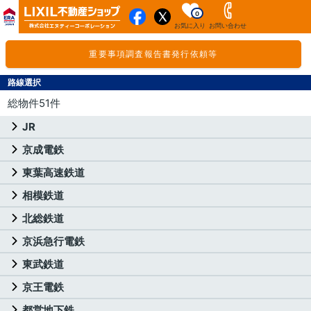
0
お気に入り
お問い合わせ
重要事項調査報告書発行依頼等
路線選択
総物件51件
JR
京成電鉄
東葉高速鉄道
相模鉄道
北総鉄道
京浜急行電鉄
東武鉄道
京王電鉄
都営地下鉄