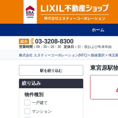
ホーム
03-3208-8300
総合
営業時間：
09：30～18：30
定休日：
日・祝および年末年始
株式会社 エヌティーコーポレーション(NTC)
路線選択
埼玉
東宮原駅
駅を絞り込む
絞り込み
物件種別
一戸建て
マンション