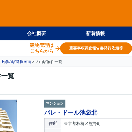
会社概要
新着情報
建物管理は
重要事項調査報告書発行依頼等
こちらから
東上線の駅選択画面
大山駅物件一覧
件一覧
マンション
パレ・ドール池袋北
住所
東京都板橋区熊野町