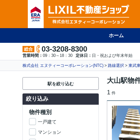
ホーム
03-3208-8300
総合
営業時間：
09：30～18：30
定休日：
日・祝および年末年始
株式会社 エヌティーコーポレーション(NTC)
路線選択
東武
大山駅物
駅を絞り込む
1
件
絞り込み
物件種別
一戸建て
マンション