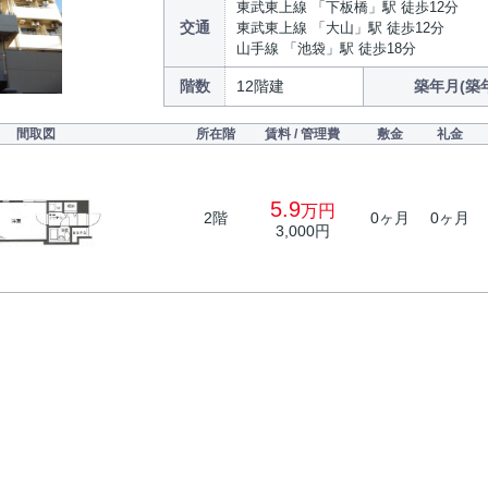
東武東上線 「下板橋」駅 徒歩12分
交通
東武東上線 「大山」駅 徒歩12分
山手線 「池袋」駅 徒歩18分
階数
12階建
築年月(築
間取図
所在階
賃料 / 管理費
敷金
礼金
5.9
万円
2階
0ヶ月
0ヶ月
3,000円