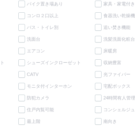
バイク置き場あり
家具・家電付き
コンロ２口以上
食器洗い乾燥機
バス・トイレ別
追い焚き機能
洗面台
洗髪洗面化粧台
エアコン
床暖房
ト
シューズインクローゼット
収納豊富
CATV
光ファイバー
モニタ付インターホン
宅配ボックス
防犯カメラ
24時間有人管
住戸内覧可能
コンシェルジュ
最上階
南向き