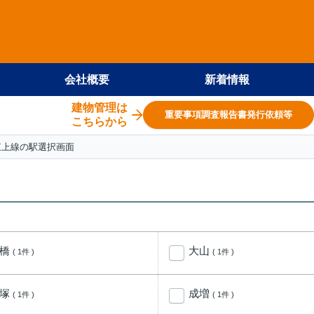
会社概要
新着情報
建物管理は
重要事項調査報告書発行依頼等
こちらから
東上線の駅選択画面
板橋
大山
( 1件 )
( 1件 )
赤塚
成増
( 1件 )
( 1件 )