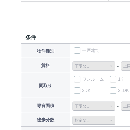
条件
一戸建て
物件種別
賃料
ワンルーム
1K
間取り
3DK
3LDK
専有面積
徒歩分数