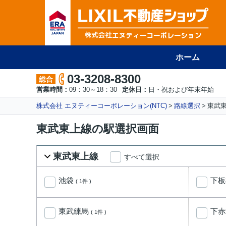
ホーム
03-3208-8300
総合
営業時間：
09：30～18：30
定休日：
日・祝および年末年始
株式会社 エヌティーコーポレーション(NTC)
路線選択
東武
東武東上線の駅選択画面
東武東上線
すべて選択
池袋
下
( 1件 )
東武練馬
下
( 1件 )