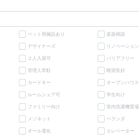
ペット用施設あり
楽器相談
デザイナーズ
リノベーション
２人入居可
バリアフリー
管理人常駐
眺望良好
カードキー
オープンハウス
ルームシェア可
学生向け
ファミリー向け
室内洗濯機置場
メゾネット
ベランダ
オール電化
エレベーター