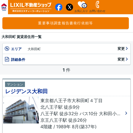
0
お気に入り
お問い合わせ
重要事項調査報告書発行依頼等
大和田町 賃貸居住用一覧
変更
エリア
大和田町
変更
詳細条件
1
件
マンション
レジデンス大和田
東京都八王子市大和田町４丁目
北八王子駅 徒歩9分
八王子駅 徒歩32分 バス10分 大和田小学校下車 徒歩5分
京王八王子駅 徒歩26分
4階建 / 1989年 8月(築37年)