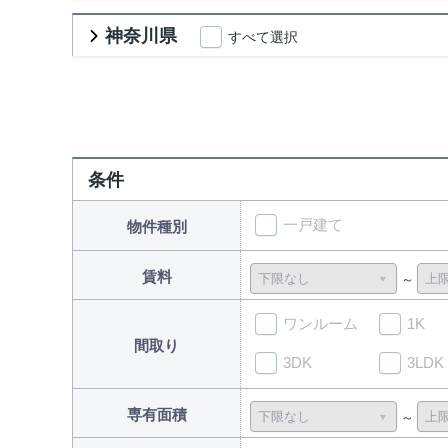
神奈川県
すべて選択
条件
一戸建て
物件種別
賃料
ワンルーム
1K
間取り
3DK
3LDK
専有面積