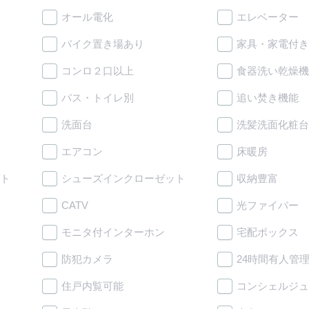
オール電化
エレベーター
バイク置き場あり
家具・家電付き
コンロ２口以上
食器洗い乾燥機
バス・トイレ別
追い焚き機能
洗面台
洗髪洗面化粧台
エアコン
床暖房
ト
シューズインクローゼット
収納豊富
CATV
光ファイバー
モニタ付インターホン
宅配ボックス
防犯カメラ
24時間有人管
住戸内覧可能
コンシェルジュ