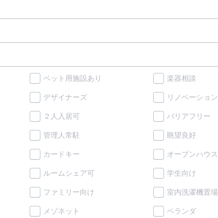
ペット用施設あり
楽器相談
デザイナーズ
リノベーション
２人入居可
バリアフリー
管理人常駐
眺望良好
カードキー
オープンハウス
ルームシェア可
学生向け
ファミリー向け
室内洗濯機置場
メゾネット
ベランダ