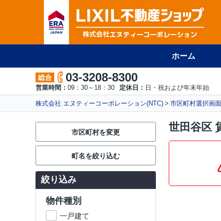
ホーム
03-3208-8300
総合
営業時間：
09：30～18：30
定休日：
日・祝および年末年始
株式会社 エヌティーコーポレーション(NTC)
市区町村選択画
世田谷区 
市区町村を変更
町名を絞り込む
絞り込み
物件種別
一戸建て