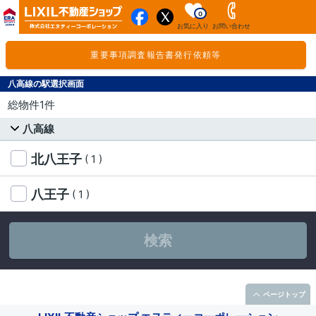
0
お気に入り
お問い合わせ
重要事項調査報告書発行依頼等
八高線の駅選択画面
総物件1件
八高線
北八王子
( 1 )
八王子
( 1 )
検索
ページトップ