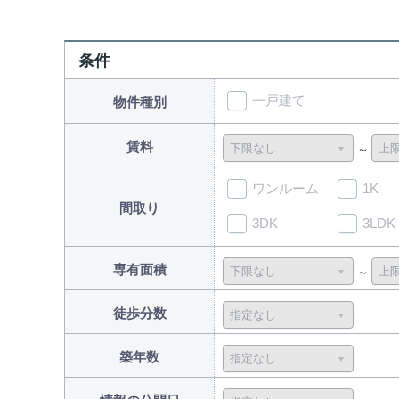
条件
一戸建て
物件種別
賃料
ワンルーム
1K
間取り
3DK
3LDK
専有面積
徒歩分数
築年数