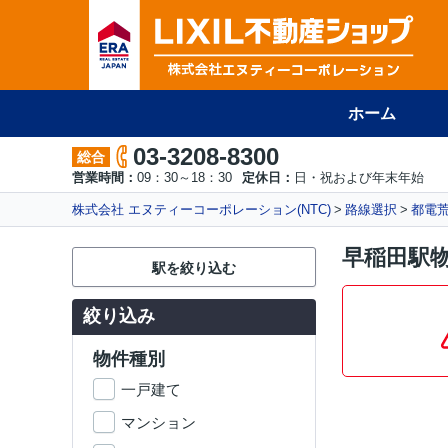
ホーム
03-3208-8300
総合
営業時間：
09：30～18：30
定休日：
日・祝および年末年始
株式会社 エヌティーコーポレーション(NTC)
路線選択
都電
早稲田駅
駅を絞り込む
絞り込み
物件種別
一戸建て
マンション