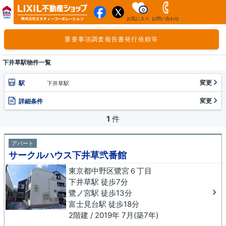
0
お気に入り
お問い合わせ
重要事項調査報告書発行依頼等
下井草駅物件一覧
変更
駅
下井草駅
変更
詳細条件
1
件
アパート
サークルハウス下井草弐番館
東京都中野区鷺宮６丁目
下井草駅 徒歩7分
鷺ノ宮駅 徒歩13分
富士見台駅 徒歩18分
2階建 / 2019年 7月(築7年)