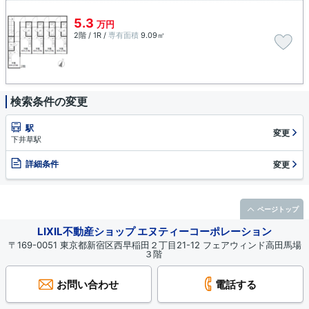
5.3
万円
2階 / 1R /
専有面積
9.09㎡
検索条件の変更
駅
変更
下井草駅
詳細条件
変更
ページトップ
LIXIL不動産ショップ エヌティーコーポレーション
〒169-0051 東京都新宿区西早稲田２丁目21-12 フェアウィンド高田馬場
３階
お問い合わせ
電話する