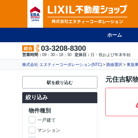
ホーム
03-3208-8300
総合
営業時間：
09：30～18：30
定休日：
日・祝および年末年始
株式会社 エヌティーコーポレーション(NTC)
路線選択
東急
元住吉駅
駅を絞り込む
絞り込み
物件種別
一戸建て
マンション