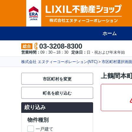
ホーム
03-3208-8300
総合
営業時間：
09：30～18：30
定休日：
日・祝および年末年始
株式会社 エヌティーコーポレーション(NTC)
市区町村選択画
上鶴間本町
市区町村を変更
町名を絞り込む
絞り込み
物件種別
一戸建て