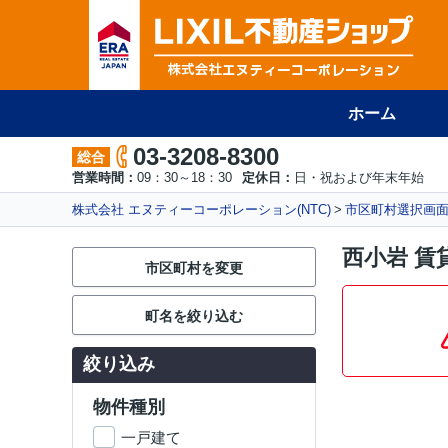
ホーム
03-3208-8300
総合
営業時間：
09：30～18：30
定休日：
日・祝および年末年始
株式会社 エヌティーコーポレーション(NTC)
市区町村選択画
西小岩 賃
市区町村を変更
町名を絞り込む
絞り込み
物件種別
一戸建て