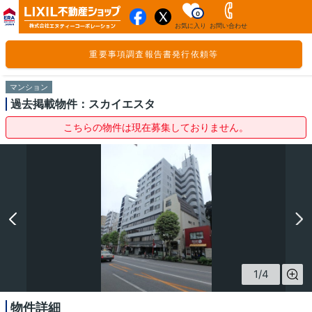
0
お気に入り
お問い合わせ
重要事項調査報告書発行依頼等
マンション
過去掲載物件：スカイエスタ
こちらの物件は現在募集しておりません。
1
/
4
物件詳細