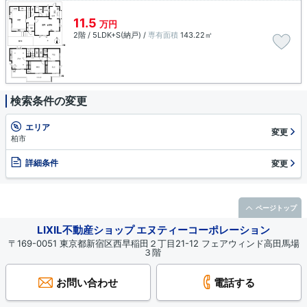
11.5
万円
2階 / 5LDK+S(納戸) /
専有面積
143.22㎡
検索条件の変更
エリア
変更
柏市
詳細条件
変更
ページトップ
LIXIL不動産ショップ エヌティーコーポレーション
〒169-0051 東京都新宿区西早稲田２丁目21-12 フェアウィンド高田馬場
３階
お問い合わせ
電話する