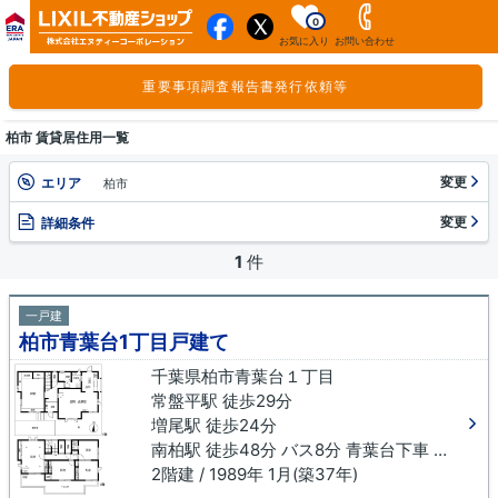
0
お気に入り
お問い合わせ
重要事項調査報告書発行依頼等
柏市 賃貸居住用一覧
変更
エリア
柏市
変更
詳細条件
1
件
一戸建
柏市青葉台1丁目戸建て
千葉県柏市青葉台１丁目
常盤平駅 徒歩29分
増尾駅 徒歩24分
南柏駅 徒歩48分 バス8分 青葉台下車 徒歩3分
2階建 / 1989年 1月(築37年)