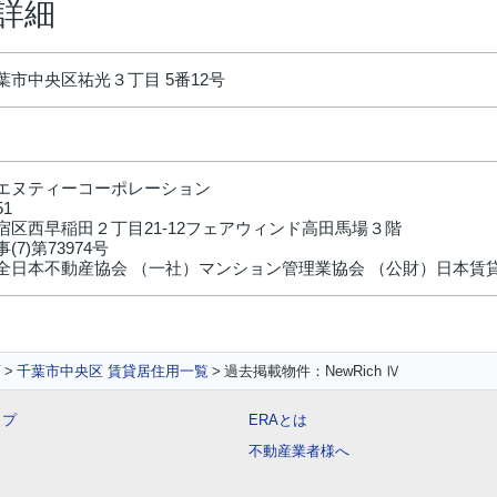
件詳細
葉市中央区祐光３丁目 5番12号
エヌティーコーポレーション
51
宿区西早稲田２丁目21-12フェアウィンド高田馬場３階
(7)第73974号
全日本不動産協会 （一社）マンション管理業協会 （公財）日本賃
面
千葉市中央区 賃貸居住用一覧
過去掲載物件：NewRich Ⅳ
ップ
ERAとは
不動産業者様へ