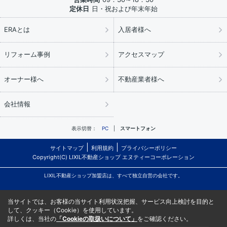
定休日
日・祝および年末年始
ERAとは
入居者様へ
リフォーム事例
アクセスマップ
オーナー様へ
不動産業者様へ
会社情報
表示切替：
PC
スマートフォン
サイトマップ
利用規約
プライバシーポリシー
Copyright(C) LIXIL不動産ショップ エヌティーコーポレーション
LIXIL不動産ショップ加盟店は、すべて独立自営の会社です。
当サイトでは、お客様の当サイト利用状況把握、サービス向上検討を目的と
して、クッキー（Cookie）を使用しています。
詳しくは、当社の
「Cookieの取扱いについて」
をご確認ください。