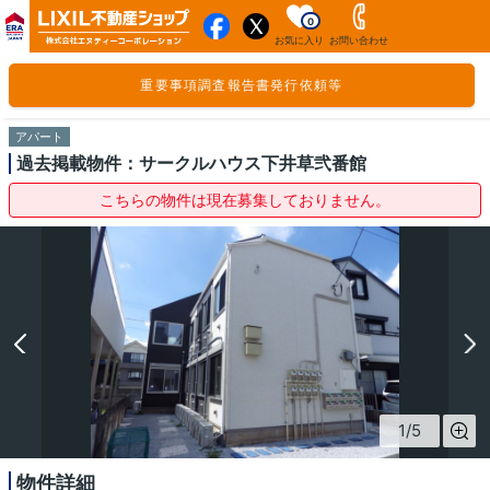
0
お気に入り
お問い合わせ
重要事項調査報告書発行依頼等
アパート
過去掲載物件：サークルハウス下井草弐番館
こちらの物件は現在募集しておりません。
1
/
5
物件詳細