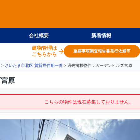
会社概要
新着情報
建物管理は
重要事項調査報告書発行依頼等
こちらから
面
さいたま市北区 賃貸居住用一覧
過去掲載物件：ガーデンヒルズ宮原
ズ宮原
こちらの物件は現在募集しておりません。